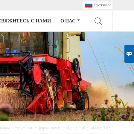
Pусский

СВЯЖИТЕСЬ С НАМИ
О НАС

ковая экструзионная форма для полой дверной рамы из ПВХ