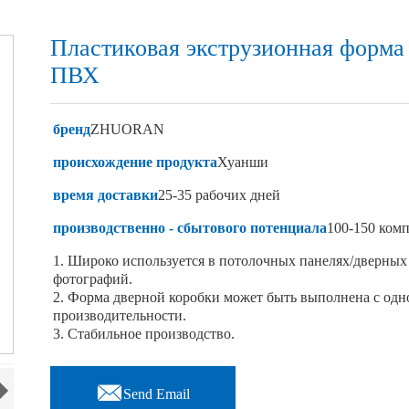
Пластиковая экструзионная форма
ПВХ
бренд
ZHUORAN
происхождение продукта
Хуанши
время доставки
25-35 рабочих дней
производственно - сбытового потенциала
100-150 ком
1. Широко используется в потолочных панелях/дверных 
фотографий.
2. Форма дверной коробки может быть выполнена с од
производительности.
3. Стабильное производство.

Send Email