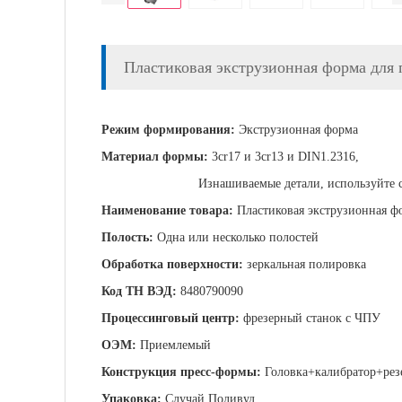
Пластиковая экструзионная форма для
Режим формирования:
Экструзионная форма
Материал формы:
3cr17 и 3cr13 и DIN1.2316,
Изнашиваемые детали, используйте специаль
Наименование товара:
Пластиковая экструзионная ф
Полость:
Одна или несколько полостей
Обработка поверхности:
зеркальная полировка
Код ТН ВЭД:
8480790090
Процессинговый центр:
фрезерный станок с ЧПУ
ОЭМ:
Приемлемый
Конструкция пресс-формы:
Головка+калибратор+резе
Упаковка:
Случай Поливуд