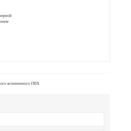
верной
анием
лого вспененного ПВХ