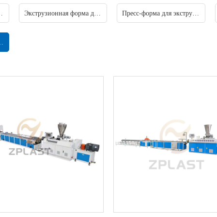
рузии ПВХ-профиля
Экструзионная форма для окон и дверей из ПВХ
Пресс-форма для экструзии ПВХ ВПК
ву пластиковых профилей