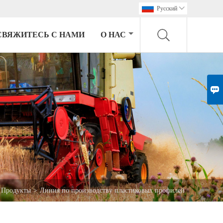
Pусский

СВЯЖИТЕСЬ С НАМИ
О НАС

Продукты
>
Линия по производству пластиковых профилей