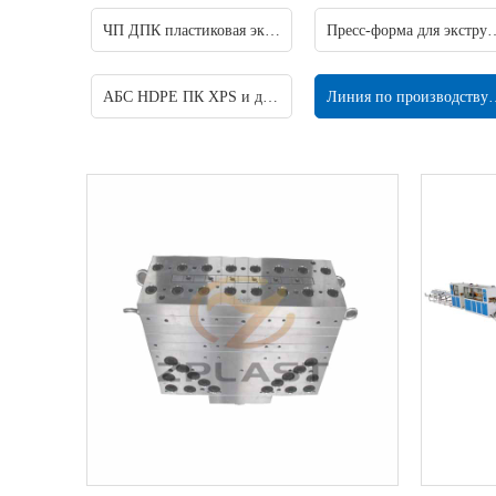
ЧП ДПК пластиковая экструзионная форма
Пресс-форма для экст
АБС HDPE ПК XPS и другие пресс-формы для экструзии профилей
Линия по производст