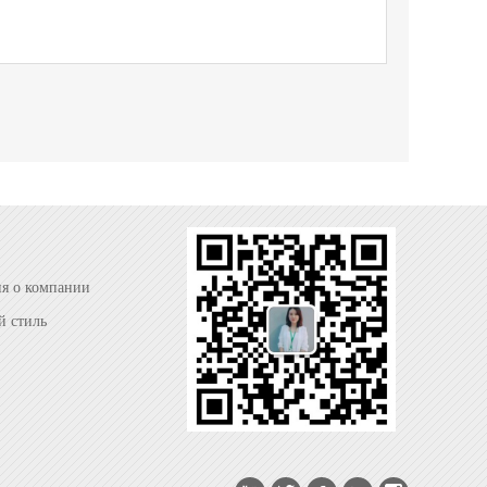
я о компании
 стиль