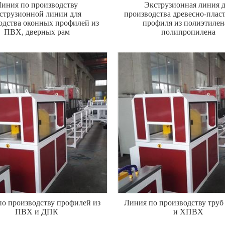
иния по производству
Экструзионная линия 
струзионной линии для
производства древесно-плас
одства оконных профилей из
профиля из полиэтилен
ПВХ, дверных рам
полипропилена
о производству профилей из
Линия по производству тру
ПВХ и ДПК
и ХПВХ