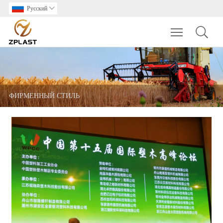
Pусский

Toggle main m
ФИРМЕННЫЙ СТИЛЬ